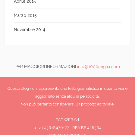
Aprile 2015
Marzo 2015
Novembre 2014
PER MAGGIORI INFORMAZIONI
info@1000miglia.com
Questo blog non rappresenta una testa giornalistica in quanto viene
aggiornato senza alcuna periodicità.
Non può pertanto considerarsi un prodotto editoriale.
FCF WEB Srl
p. iva 03618470177 - REA BS 428364