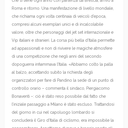
che si tiene ogni anno con partenza da Brescia, arrivo a
Roma e ritorno. Una manifestazione di livello mondiale,
che richiama ogni volta centinaia di veicoli d’epoca,
compresi alcuni esemplari unici e di incalcolabile
valore, oltre che personaggi del jet set internazionale e
Vip italiani e stranieri. La corsa più bella d’Italia permette
ad appassionati e non di rivivere le magiche atmosfere
di una competizione che negli anni del secondo
dopoguerra infiammava l’Italia. «Abbiamo colto la palla
al balzo, accettando subito la richiesta degli
organizzatori per fare di Pandino la sede di un punto di
controllo orario – commenta il sindaco, Piergiacomo
Bonaventi –: ciò è stato reso possibile dal fatto che
l’iniziale passaggio a Milano è stato escluso. Trattandosi
del giorno in cui nel capoluogo lombardo si
concluderà il Giro d’Italia di ciclismo, era impossibile la