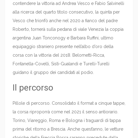
contendere la vittoria ad Andrea Vesco e Fabio Salvinelli
alla ricerca del quarto titolo consecutivo, la quinta per
Vesco che trionfò anche nel 2020 a fianco del padre
Roberto, tornerà sulla pedana di viale Venezia la coppia
argentina Juan Tonconogy e Barbara Ruffini, ultimo
equipaggio straniero presente nell’albo d’oro della
corsa con la vittoria del 2018. Belometti-Ricca,
Fontanella-Covelli, Sisti-Gualandi e Turelli-Turelli
guidano il gruppo dei candidati al podio.
Il percorso
Pillole di percorso. Consolidato il format a cinque tappe,
la corsa riproporrà come nel 2021 il senso antiorario.
Torino, Viareggio, Roma e Bologna i traguardi di tappa
prima del ritorno a Brescia. Anche quest’anno, le vetture
storiche della Freccia Rossa saranno precedute dalla