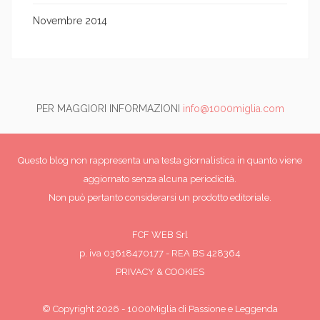
Novembre 2014
PER MAGGIORI INFORMAZIONI
info@1000miglia.com
Questo blog non rappresenta una testa giornalistica in quanto viene
aggiornato senza alcuna periodicità.
Non può pertanto considerarsi un prodotto editoriale.
FCF WEB Srl
p. iva 03618470177 - REA BS 428364
PRIVACY & COOKIES
© Copyright 2026
-
1000Miglia di Passione e Leggenda