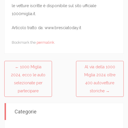
le vetture iscritte è disponibile sul sito ufficiale
1000miglia.it.
Articolo tratto da: www.bresciatoday.it
Bookmark the
permalink
.
←
1000 Miglia
Al via della 1000
Post navigation
2024, ecco le auto
Miglia 2024 oltre
selezionate per
400 autovetture
partecipare
storiche
→
Categorie