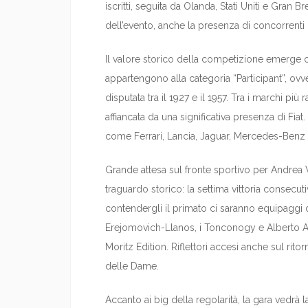
iscritti, seguita da Olanda, Stati Uniti e Gran B
dell’evento, anche la presenza di concorrenti
Il valore storico della competizione emerge c
appartengono alla categoria “Participant”, ovv
disputata tra il 1927 e il 1957. Tra i marchi p
affiancata da una significativa presenza di Fia
come Ferrari, Lancia, Jaguar, Mercedes-Benz
Grande attesa sul fronte sportivo per Andrea V
traguardo storico: la settima vittoria consecu
contendergli il primato ci saranno equipaggi
Erejomovich-Llanos, i Tonconogy e Alberto Aliv
Moritz Edition. Riflettori accesi anche sul rito
delle Dame.
Accanto ai big della regolarità, la gara vedrà 