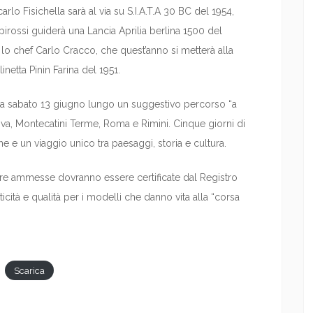
arlo Fisichella sarà al via su S.I.A.T.A 30 BC del 1954,
rossi guiderà una Lancia Aprilia berlina 1500 del
o chef Carlo Cracco, che quest’anno si metterà alla
etta Pinin Farina del 1951.
 a sabato 13 giugno lungo un suggestivo percorso “a
dova, Montecatini Terme, Roma e Rimini. Cinque giorni di
e un viaggio unico tra paesaggi, storia e cultura.
ure ammesse dovranno essere certificate dal Registro
icità e qualità per i modelli che danno vita alla “corsa
Scarica