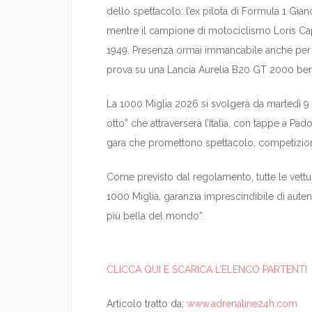
dello spettacolo: l’ex pilota di Formula 1 Gianc
mentre il campione di motociclismo Loris Capi
1949. Presenza ormai immancabile anche per l
prova su una Lancia Aurelia B20 GT 2000 berlin
La 1000 Miglia 2026 si svolgerà da martedì 9
otto” che attraverserà l’Italia, con tappe a Pa
gara che promettono spettacolo, competizione 
Come previsto dal regolamento, tutte le vett
1000 Miglia, garanzia imprescindibile di autent
più bella del mondo”.
CLICCA QUI E SCARICA L’ELENCO PARTENTI
Articolo tratto da:
www.adrenaline24h.com