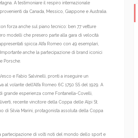
retagna. A testimoniare il respiro internazionale
 provenienti da Canada, Messico, Giappone e Australia.
on forza anche sul piano tecnico: ben 77 vetture
ero modelli che presero parte alla gara di velocità
iù rappresentati spicca Alfa Romeo con 49 esemplari,
t. Importante anche la partecipazione di brand iconici
 e Porsche.
esco e Fabio Salvinelli, pronti a inseguire un
tiva al volante dell’Alfa Romeo 6C 1750 SS del 1929. A
 di grande esperienza come Fontanella-Covelli,
erti, recente vincitore della Coppa delle Alpi St.
rno di Silvia Marini, protagonista assoluta della Coppa
la partecipazione di volti noti del mondo dello sport e