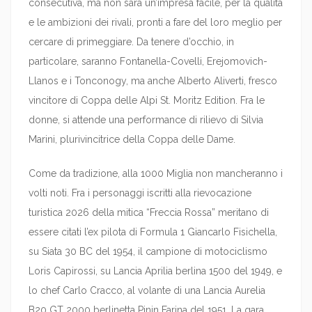
consecutiva, ma non sarà un’impresa facile, per la qualità
e le ambizioni dei rivali, pronti a fare del loro meglio per
cercare di primeggiare. Da tenere d’occhio, in
particolare, saranno Fontanella-Covelli, Erejomovich-
Llanos e i Tonconogy, ma anche Alberto Aliverti, fresco
vincitore di Coppa delle Alpi St. Moritz Edition. Fra le
donne, si attende una performance di rilievo di Silvia
Marini, plurivincitrice della Coppa delle Dame.
Come da tradizione, alla 1000 Miglia non mancheranno i
volti noti. Fra i personaggi iscritti alla rievocazione
turistica 2026 della mitica “Freccia Rossa” meritano di
essere citati l’ex pilota di Formula 1 Giancarlo Fisichella,
su Siata 30 BC del 1954, il campione di motociclismo
Loris Capirossi, su Lancia Aprilia berlina 1500 del 1949, e
lo chef Carlo Cracco, al volante di una Lancia Aurelia
B20 GT 2000 berlinetta Pinin Farina del 1951. La gara,