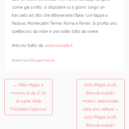
come già scritto, si disputerà su 5 giorni, lungo un
tracciato ad otto che attraverserà l’Italia, con tappe a
Padova, Montecatini Terme, Roma e Rimini. Si profila uno
spettacolo da mille e una notte, tutto da vivere.
Articolo tratto da:
www.clubalfa.it
Bookmark the
permalink
.
←
Mille Miglia, il
1000 Miglia 2026,
Post navigation
mondo al via. E c’è
Brescia scalda i
la super sfida
motori: selezionate
Fisichella-Capirossi
oltre 400 vetture —
1000 Miglia 2026,
Brescia scalda i