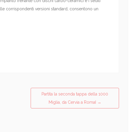
l’impianto frenante con dischi carbo-ceramici e i sedili
lle corrispondenti versioni standard, consentono un
Partita la seconda tappa della 1000
Miglia, da Cervia a RomaI
→