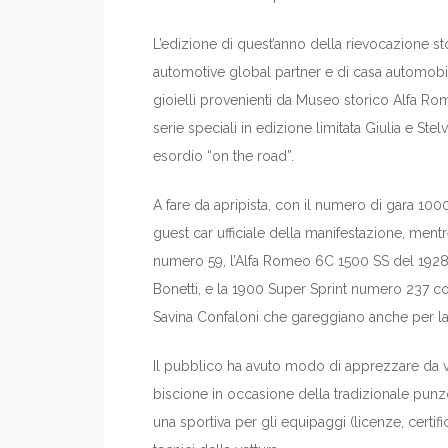
L’edizione di quest’anno della rievocazione st
automotive global partner e di casa automobili
gioielli provenienti da Museo storico Alfa Rom
serie speciali in edizione limitata Giulia e St
esordio “on the road”.
A fare da apripista, con il numero di gara 100
guest car ufficiale della manifestazione, mentr
numero 59, l’Alfa Romeo 6C 1500 SS del 1928 
Bonetti, e la 1900 Super Sprint numero 237 c
Savina Confaloni che gareggiano anche per l
Il pubblico ha avuto modo di apprezzare da v
biscione in occasione della tradizionale punzon
una sportiva per gli equipaggi (licenze, certifica