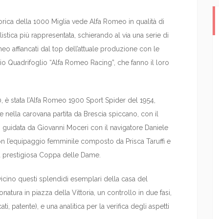
orica della 1000 Miglia vede Alfa Romeo in qualità di
stica più rappresentata, schierando al via una serie di
eo affiancati dal top dell’attuale produzione con le
elvio Quadrifoglio “Alfa Romeo Racing”, che fanno il loro
0, è stata l’Alfa Romeo 1900 Sport Spider del 1954,
e nella carovana partita da Brescia spiccano, con il
guidata da Giovanni Moceri con il navigatore Daniele
on l’equipaggio femminile composto da Prisca Taruffi e
a prestigiosa Coppa delle Dame.
icino questi splendidi esemplari della casa del
atura in piazza della Vittoria, un controllo in due fasi,
ti, patente), e una analitica per la verifica degli aspetti