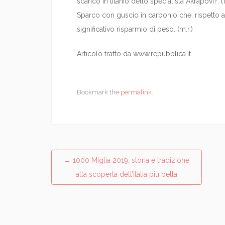
scarico in titanio dello specialista Akrapovi?, 
Sparco con guscio in carbonio che, rispetto a
significativo risparmio di peso. (m.r.)
Articolo tratto da www.repubblica.it
Bookmark the
permalink
.
←
1000 Miglia 2019, storia e tradizione
Post navigation
alla scoperta dell’Italia più bella