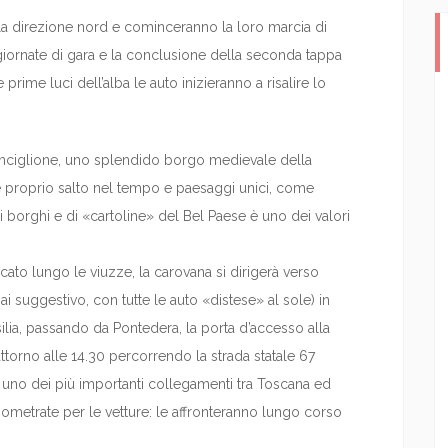
a direzione nord e cominceranno la loro marcia di
iornate di gara e la conclusione della seconda tappa
e prime luci dell’alba le auto inizieranno a risalire lo
onciglione, uno splendido borgo medievale della
e proprio salto nel tempo e paesaggi unici, come
hi borghi e di «cartoline» del Bel Paese è uno dei valori
cato lungo le viuzze, la carovana si dirigerà verso
 suggestivo, con tutte le auto «distese» al sole) in
ilia, passando da Pontedera, la porta d’accesso alla
attorno alle 14.30 percorrendo la strada statale 67
uno dei più importanti collegamenti tra Toscana ed
metrate per le vetture: le affronteranno lungo corso