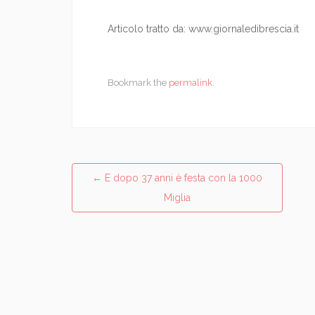
Articolo tratto da: www.giornaledibrescia.it
Bookmark the
permalink
.
←
E dopo 37 anni è festa con la 1000
Post navigation
Miglia