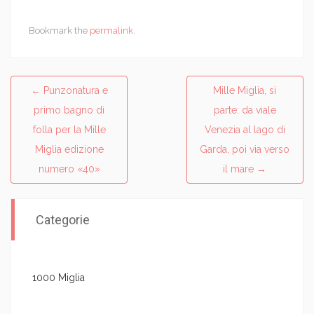
Bookmark the
permalink
.
←
Punzonatura e
Mille Miglia, si
Post navigation
primo bagno di
parte: da viale
folla per la Mille
Venezia al lago di
Miglia edizione
Garda, poi via verso
numero «40»
il mare
→
Categorie
1000 Miglia