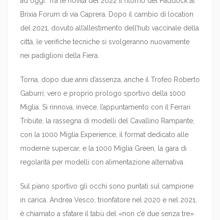
ad oggi. Tra le novità del 2022 il ritorno del Paddock al
Brixia Forum di via Caprera. Dopo il cambio di location
del 2021, dovuto all’allestimento dell’hub vaccinale della
città, le verifiche tecniche si svolgeranno nuovamente
nei padiglioni della Fiera.
Torna, dopo due anni d’assenza, anche il Trofeo Roberto
Gaburri, vero e proprio prologo sportivo della 1000
Miglia. Si rinnova, invece, l’appuntamento con il Ferrari
Tribute, la rassegna di modelli del Cavallino Rampante,
con la 1000 Miglia Experience, il format dedicato alle
moderne supercar, e la 1000 Miglia Green, la gara di
regolarità per modelli con alimentazione alternativa.
Sul piano sportivo gli occhi sono puntati sul campione
in carica. Andrea Vesco, trionfatore nel 2020 e nel 2021,
è chiamato a sfatare il tabù del «non c’è due senza tre».