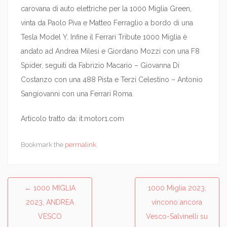
carovana di auto elettriche per la 1000 Miglia Green,
vinta da Paolo Piva e Matteo Ferraglio a bordo di una
Tesla Model Y. Infine il Ferrari Tribute 1000 Miglia è
andato ad Andrea Milesi e Giordano Mozzi con una F8
Spider, seguiti da Fabrizio Macario – Giovanna Di
Costanzo con una 488 Pista e Terzi Celestino – Antonio
Sangiovanni con una Ferrari Roma.
Articolo tratto da: it.motor1.com
Bookmark the
permalink
.
←
1000 MIGLIA
1000 Miglia 2023,
Post navigation
2023, ANDREA
vincono ancora
VESCO
Vesco-Salvinelli su