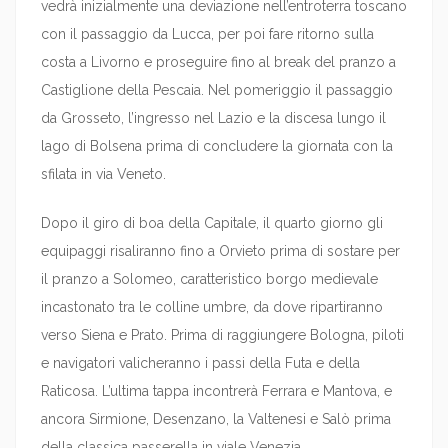
vedrà inizialmente una deviazione nell’entroterra toscano
con il passaggio da Lucca, per poi fare ritorno sulla
costa a Livorno e proseguire fino al break del pranzo a
Castiglione della Pescaia. Nel pomeriggio il passaggio
da Grosseto, l’ingresso nel Lazio e la discesa lungo il
lago di Bolsena prima di concludere la giornata con la
sfilata in via Veneto.
Dopo il giro di boa della Capitale, il quarto giorno gli
equipaggi risaliranno fino a Orvieto prima di sostare per
il pranzo a Solomeo, caratteristico borgo medievale
incastonato tra le colline umbre, da dove ripartiranno
verso Siena e Prato. Prima di raggiungere Bologna, piloti
e navigatori valicheranno i passi della Futa e della
Raticosa. L’ultima tappa incontrerà Ferrara e Mantova, e
ancora Sirmione, Desenzano, la Valtenesi e Salò prima
della classica passerella in viale Venezia.