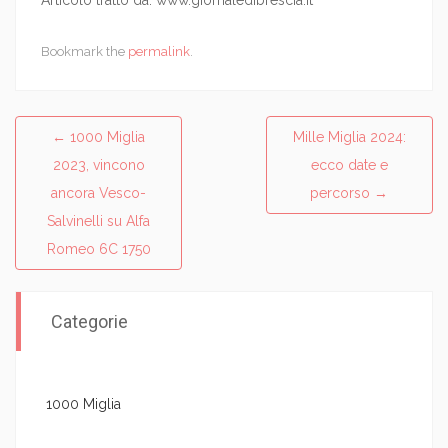
Bookmark the
permalink
.
←
1000 Miglia
Mille Miglia 2024:
Post navigation
2023, vincono
ecco date e
ancora Vesco-
percorso
→
Salvinelli su Alfa
Romeo 6C 1750
Categorie
1000 Miglia