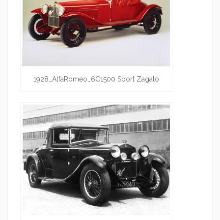
1928_AlfaRomeo_6C1500 Sport Zagato