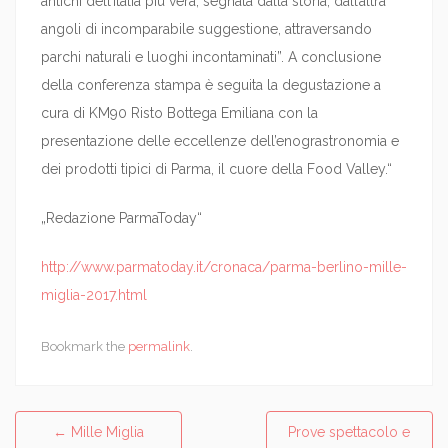
antichi dell’Italia più vera, segnata dalla storia; dall’altra
angoli di incomparabile suggestione, attraversando
parchi naturali e luoghi incontaminati”. A conclusione
della conferenza stampa è seguita la degustazione a
cura di KM90 Risto Bottega Emiliana con la
presentazione delle eccellenze dell’enograstronomia e
dei prodotti tipici di Parma, il cuore della Food Valley.“
„Redazione ParmaToday“
http://www.parmatoday.it/cronaca/parma-berlino-mille-
miglia-2017.html
Bookmark the
permalink
.
←
Mille Miglia
Prove spettacolo e