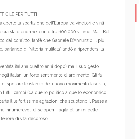
IFFICILE PER TUTTI
 aperto la spartizione dell’Europa tra vincitori e vinti
lia era stato enorme, con oltre 600.000 vittime. Ma il Bel
o dal conflitto, tant’è che Gabriele D’Annunzio, il più
 parlando di “vittoria mutilata” andò a riprendersi la
entata italiana quattro anni dopo) ma il suo gesto
e negli italiani un forte sentimento di ardimento. Gli fa
o di sposare le istanze del nuovo movimento fascista,
in tutti i campi (da quello politico a quello economico,
 parte il le fortissime agitazioni che scuotono il Paese a
e innumerevoli di scioperi – agita gli animi delle
n tenore di vita decoroso.