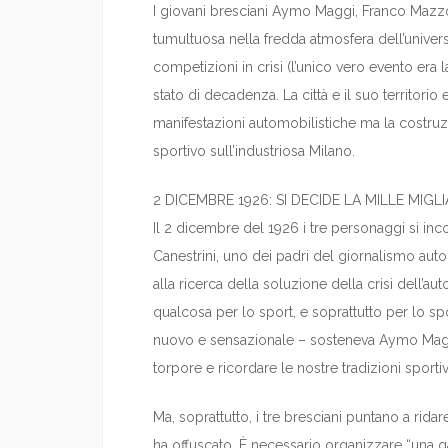
I giovani bresciani Aymo Maggi, Franco Mazz
tumultuosa nella fredda atmosfera dell’universo
competizioni in crisi (l’unico vero evento era 
stato di decadenza. La città e il suo territorio e
manifestazioni automobilistiche ma la costruz
sportivo sull’industriosa Milano.
2 DICEMBRE 1926: SI DECIDE LA MILLE MIGLI
Il 2 dicembre del 1926 i tre personaggi si inc
Canestrini, uno dei padri del giornalismo auto
alla ricerca della soluzione della crisi dell’a
qualcosa per lo sport, e soprattutto per lo spor
nuovo e sensazionale – sosteneva Aymo Magg
torpore e ricordare le nostre tradizioni sportiv
Ma, soprattutto, i tre bresciani puntano a ridar
ha offuscato. È necessario organizzare “una ga