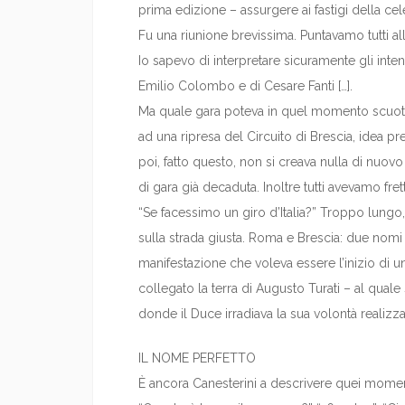
prima edizione – assurgere ai fastigi della cel
Fu una riunione brevissima. Puntavamo tutti a
Io sapevo di interpretare sicuramente gli inte
Emilio Colombo e di Cesare Fanti […].
Ma quale gara poteva in quel momento scuoter
ad una ripresa del Circuito di Brescia, idea pr
poi, fatto questo, non si creava nulla di nuov
di gara già decaduta. Inoltre tutti avevamo fret
“Se facessimo un giro d’Italia?” Troppo lungo,
sulla strada giusta. Roma e Brescia: due nomi
manifestazione che voleva essere l’inizio di u
collegato la terra di Augusto Turati – al quale s
donde il Duce irradiava la sua volontà realizzat
IL NOME PERFETTO
È ancora Canesterini a descrivere quei moment