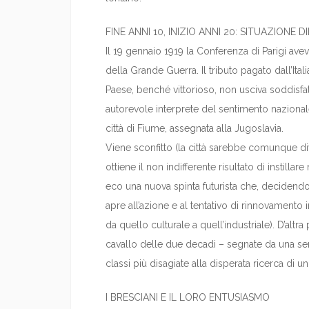
FINE ANNI 10, INIZIO ANNI 20: SITUAZIONE D
Il 19 gennaio 1919 la Conferenza di Parigi aveva
della Grande Guerra. Il tributo pagato dall’Ita
Paese, benché vittorioso, non usciva soddisfatt
autorevole interprete del sentimento nazionale,
città di Fiume, assegnata alla Jugoslavia.
Viene sconfitto (la città sarebbe comunque div
ottiene il non indifferente risultato di instillar
eco una nuova spinta futurista che, decidend
apre all’azione e al tentativo di rinnovamento 
da quello culturale a quell’industriale). D’altra
cavallo delle due decadi – segnate da una seri
classi più disagiate alla disperata ricerca di u
I BRESCIANI E IL LORO ENTUSIASMO