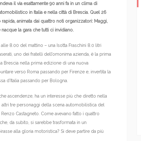
eva il via esattamente 90 anni fa in un clima di
omobilistico in Italia e nella città di Brescia. Quel 26
 rapida, animata dai quattro noti organizzatori: Maggi,
acque la gara che tutti ci invidiano.
le 8.00 del mattino – una Isotta Fraschini 8.0 litri
rati, uno dei fratelli dell’omonima azienda, è la prima
 a Brescia nella prima edizione di una nuova
puntare verso Roma passando per Firenze e, invertita la
essa d’Italia passando per Bologna.
iche ascendenze, ha un interesse più che diretto nella
ltri tre personaggi della scena automobilistica del
e Renzo Castagneto. Come avevano fatto i quattro
he, da subito, si sarebbe trasformata in un
asse alla gloria motoristica? Si deve partire da più