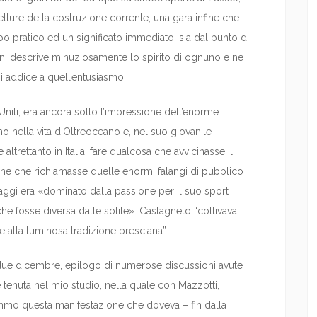
etture della costruzione corrente, una gara infine che
o pratico ed un significato immediato, sia dal punto di
rini descrive minuziosamente lo spirito di ognuno e ne
i addice a quell’entusiasmo.
 Uniti, era ancora sotto l’impressione dell’enorme
o nella vita d’Oltreoceano e, nel suo giovanile
altrettanto in Italia, fare qualcosa che avvicinasse il
one che richiamasse quelle enormi falangi di pubblico
Maggi era «dominato dalla passione per il suo sport
che fosse diversa dalle solite». Castagneto “coltivava
 alla luminosa tradizione bresciana”.
el due dicembre, epilogo di numerose discussioni avute
ne tenuta nel mio studio, nella quale con Mazzotti,
o questa manifestazione che doveva – fin dalla