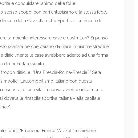
ebrità e conquistare l’animo delle folle.
llo stesso scopo, con pari entusiasmo e la stessa fede.
ndimenti della Gazzetta dello Sport e i sentimenti di
e l’ambiente, interessare case e costruttori? Si pensò
esto scartata perché c’erano da rifare impianti e strade e
o e difficilmente le case avrebbero aderito ad una forma
ta di concretare subito.
 troppo difficile. “Una Brescia-Roma-Brescia?” S’era
 simbolici. L’automobilismo italiano con questa
na riscossa, di una vitalità nuova, avrebbe idealmente
i doveva la rinascita sportiva italiana – alla capitale
rice”.
i storici: “Fu ancora Franco Mazzotti a chiedere: