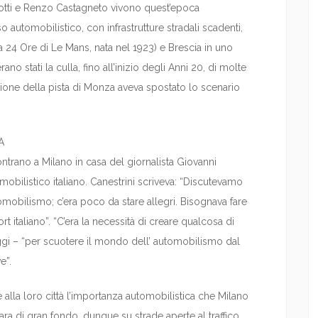
otti e Renzo Castagneto vivono quest’epoca
 automobilistico, con infrastrutture stradali scadenti,
la 24 Ore di Le Mans, nata nel 1923) e Brescia in uno
rano stati la culla, fino all’inizio degli Anni 20, di molte
ione della pista di Monza aveva spostato lo scenario
A
ontrano a Milano in casa del giornalista Giovanni
mobilistico italiano. Canestrini scriveva: “Discutevamo
utomobilismo; c’era poco da stare allegri. Bisognava fare
t italiano”. “C’era la necessità di creare qualcosa di
i – “per scuotere il mondo dell’ automobilismo dal
e”.
e alla loro città l’importanza automobilistica che Milano
ra di gran fondo, dunque su strade aperte al traffico,