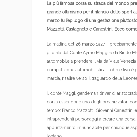
La più famosa corsa su strada del mondo prend
grande ottimismo per il rilancio dello sport aut
marzo fu l’epilogo di una gestazione piuttosto
Mazzotti, Castagneto e Canestrini. Ecco come n
La mattina del 26 marzo 1927 – precisamente al
pilotata dal Conte Aymo Maggi e da Bindo Mase
automobile a prendere il via da Viale Venezia
competizione automobilistica. L’obbiettivo è 
marcia, risalire verso il traguardo della Leon
Il conte Maggi, gentleman driver di aristocrat
corsa essendone uno degli organizzatori con a
tempo: Franco Mazzotti, Giovanni Canestrini 
intraprendenti personaggi a creare una corsa c
appuntamento irrinunciabile per chiunque aspir
lontano.