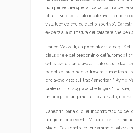
non per vetture speciali da corsa, ma per le v
oltre al suo contenuto ideale avesse uno scop
vista tecnico che da quello sportivo”. Canest
evidenzia la sfumatura del carattere che ben s
Franco Mazzotti, da poco ritornato dagli Stati
diffusione e del predominio dell’automobilism
entusiasmo, sembrava assillato da un’idea: fare 
popolo all’automobile, trovare la manifestazi
che aveva visto sui ‘track’ americani”. Aymo 
preferito, non sognava che la gara ‘monstre’, 
un progetto lungamente accarezzato, ritornare
Canestrini parla di quell’incontro fatidico d
nei giorni precedenti: “Mi par di ieri la riunio
Maggi, Castagneto concretammo e battezzamm